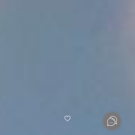
Мы разработали креативную концепцию новогодней
рекламной кампании, задачей которой было, с одной